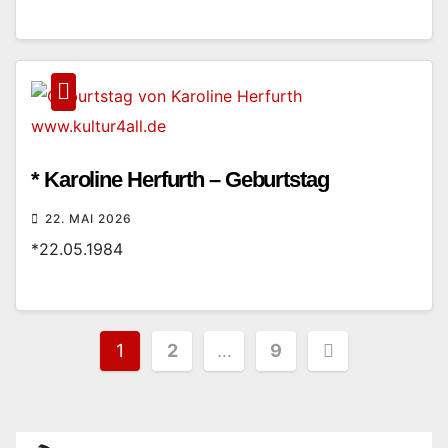
* Karoline Herfurth – Geburtstag
22. MAI 2026
*22.05.1984
Seitennummerierung
1
2
…
9
der
Beiträge