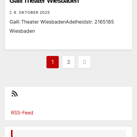
Galli Theater Wiesbaden
6. OKTOBER 2025
Galli Theater WiesbadenAdelheidstr. 2165185
Wiesbaden
Seitennummerierung
1
2
der
Beiträge
RSS-Feed
RSS-Feed