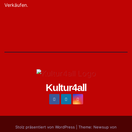
Verkäufen.
Kultur4all
Stolz präsentiert von WordPress
|
Theme:
Newsup
von