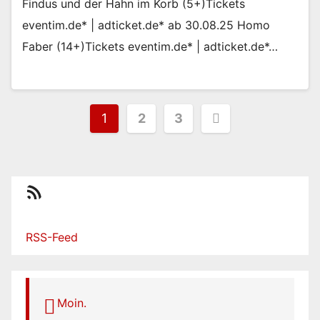
Findus und der Hahn im Korb (5+)Tickets
eventim.de* | adticket.de* ab 30.08.25 Homo
Faber (14+)Tickets eventim.de* | adticket.de*…
Seitennummerierung
1
2
3
der
Beiträge
RSS-Feed
RSS-Feed
Moin.