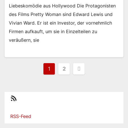
Liebeskomödie aus Hollywood Die Protagonisten
des Films Pretty Woman sind Edward Lewis und
Vivian Ward. Er ist ein Investor, der vornehmlich
Firmen aufkauft, um sie in Einzelteilen zu
veräußern, sie
Seitennummerierung
1
2
der
Beiträge
RSS-Feed
RSS-Feed