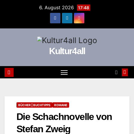
Zum
6. August 2026
17:48
Inhalt
springen
Kultur4all
BÜCHER | BUCHTIPPS
ROMANE
Die Schachnovelle von
Stefan Zweig