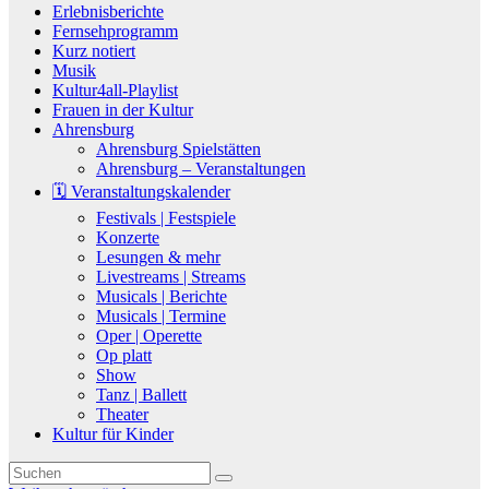
Erlebnisberichte
Fernsehprogramm
Kurz notiert
Musik
Kultur4all-Playlist
Frauen in der Kultur
Ahrensburg
Ahrensburg Spielstätten
Ahrensburg – Veranstaltungen
🗓️ Veranstaltungskalender
Festivals | Festspiele
Konzerte
Lesungen & mehr
Livestreams | Streams
Musicals | Berichte
Musicals | Termine
Oper | Operette
Op platt
Show
Tanz | Ballett
Theater
Kultur für Kinder