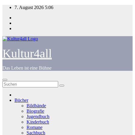
Zum
7. August 2026
5:06
Inhalt
springen
Kultur4all
Das Leben ist eine Bühne
Bücher
Bildbände
Biografie
Jugendbuch
Kinderbuch
Romane
Sachbuch