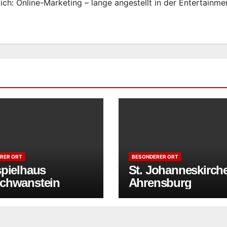
ich: Online-Marketing – lange angestellt in der Entertainme
RER ORT
BESONDERER ORT
spielhaus
St. Johanneskirch
chwanstein
Ahrensburg