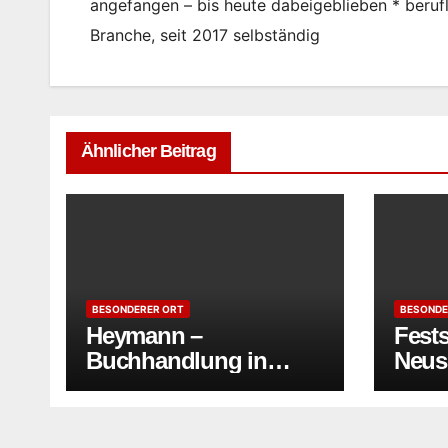
angefangen – bis heute dabeigeblieben * berufl
Branche, seit 2017 selbständig
Ähnlicher Beitrag
BESONDERER ORT
BESONDE
Heymann –
Fest
Buchhandlung in
Neus
Ahrensburg