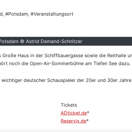
nd
,
#Potsdam
,
#Veranstaltungsort
 Potsdam © Astrid Demand-Schnitzer
Große Haus in der Schiffbauergasse sowie die Reithalle u
ehört noch die Open-Air-Sommerbühne am Tiefen See dazu.
 wichtiger deutscher Schauspieler der 20er und 30er Jahre
Tickets
ADticket.de
*
Reservix.de
*