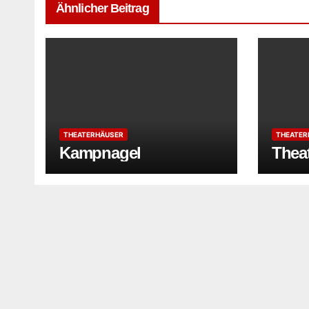
Ähnlicher Beitrag
THEATERHÄUSER
THEATER
Kampnagel
Thea