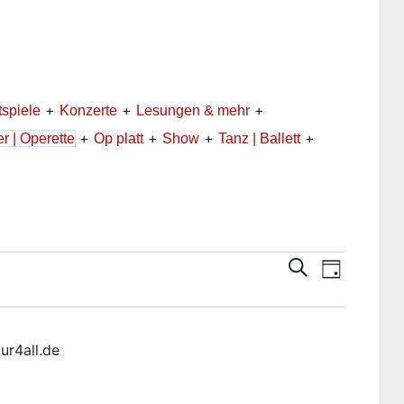
+
+
+
tspiele
Konzerte
Lesungen & mehr
+
+
+
+
r | Operette
Op platt
Show
Tanz | Ballett
V
V
S
T
u
a
e
e
c
g
h
r
r
e
a
a
n