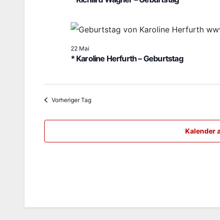
2026
w
ä
h
22 Mai
* Karoline Herfurth – Geburtstag
l
e
n
Vorheriger Tag
.
Kalender 