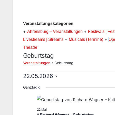
Veranstaltungskategorien
+
+
Ahrensburg – Veranstaltungen
Festivals | Fes
+
+
Livestreams | Streams
Musicals (Termine)
Ope
Theater
Geburtstag
Veranstaltungen
Geburtstag
Veranstaltungen
22.05.2026
D
für
Ganztägig
a
22.
t
Mai
u
22 Mai
* Richard Wagner – Geburtstag
m